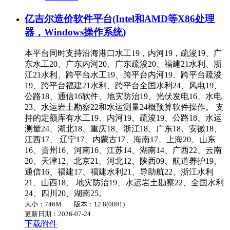
亿吉尔造价软件平台(Intel和AMD等X86处理
器，Windows操作系统)
本平台同时支持沿海港口水工19，内河19，疏浚19、广
东水工20、广东内河20、广东疏浚20、福建21水利、浙
江21水利、跨平台水工19、跨平台内河19、跨平台疏浚
19、跨平台福建21水利、跨平台全国水利24、风电19、
公路18、通信16软件、地灾防治19、光伏发电16、水电
23、水运岩土勘察22和水运测量24概预算软件操作。 支
持的定额库有水工19、内河19、疏浚19、公路18、水运
测量24、湖北18、重庆18、浙江18、广东18、安徽18、
江西17、 辽宁17、内蒙古17、海南17、上海20、山东
16、贵州16、河南16、江苏14、湖南14、广西22、云南
20、天津12、北京21、河北12、陕西09、航道养护19、
通信16、福建17、福建水利21、导助航22、浙江水利
21、山西18、 地灾防治19、水运岩土勘察22、全国水利
24、四川20、湖南25。
大小：746M
版本：12.8(0801)
更新日期：2026-07-24
下载附件